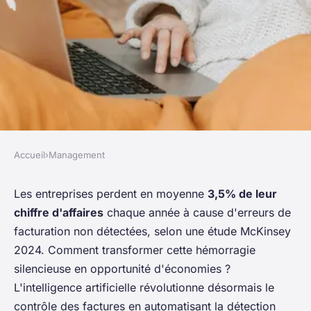
Accueil
›
Management
MANAGEMENT
Optimisez le contrôle de vos
Les entreprises perdent en moyenne
3,5% de leur
chiffre d'affaires
chaque année à cause d'erreurs de
factures fournisseurs avec l'ia
facturation non détectées, selon une étude McKinsey
2024. Comment transformer cette hémorragie
Lucas
•
15 décembre 2025
•
7 min de lecture
silencieuse en opportunité d'économies ?
L'intelligence artificielle révolutionne désormais le
contrôle des factures en automatisant la détection